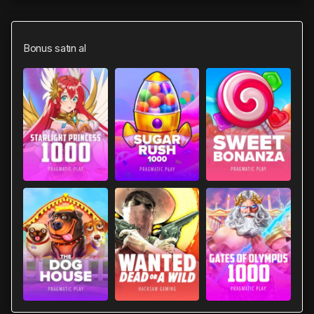
Bonus satın al