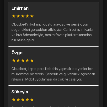
Emirhan
★
★
★
★
★
Cloudbet'in kullanıcı dostu arayüzü ve geniş oyun
seçenekleri gerçekten etkileyici. Canlı bahis imkanları
ve hızlı ödemeleriyle, benim favori platformlarımdan
biri haline geldi.
Özge
★
★
★
★
★
Cloudbet, kripto para ile bahis yapmak isteyenler için
mükemmel bir tercih. Çeşitlilik ve güvenilirlik açısından
rakipsiz. Mobil uygulaması da çok iyi çalışıyor.
Süheyla
★
★
★
★
★