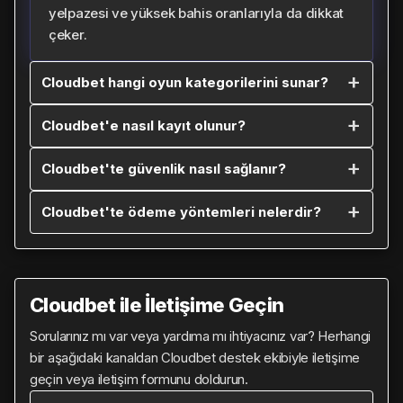
yelpazesi ve yüksek bahis oranlarıyla da dikkat
çeker.
Cloudbet hangi oyun kategorilerini sunar?
Cloudbet'e nasıl kayıt olunur?
Cloudbet'te güvenlik nasıl sağlanır?
Cloudbet'te ödeme yöntemleri nelerdir?
Cloudbet ile İletişime Geçin
Sorularınız mı var veya yardıma mı ihtiyacınız var? Herhangi
bir aşağıdaki kanaldan Cloudbet destek ekibiyle iletişime
geçin veya iletişim formunu doldurun.