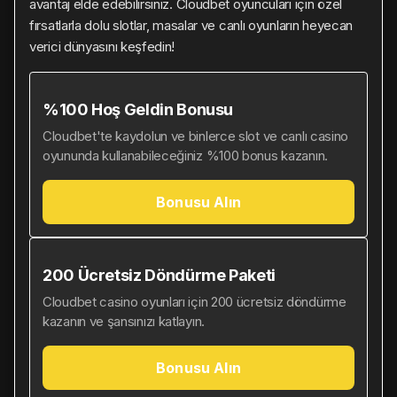
avantaj elde edebilirsiniz. Cloudbet oyuncuları için özel
fırsatlarla dolu slotlar, masalar ve canlı oyunların heyecan
verici dünyasını keşfedin!
%100 Hoş Geldin Bonusu
Cloudbet'te kaydolun ve binlerce slot ve canlı casino
oyununda kullanabileceğiniz %100 bonus kazanın.
Bonusu Alın
200 Ücretsiz Döndürme Paketi
Cloudbet casino oyunları için 200 ücretsiz döndürme
kazanın ve şansınızı katlayın.
Bonusu Alın