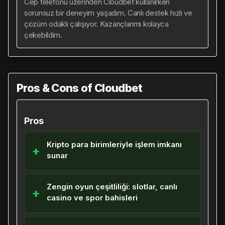
Cep telefonu üzerinden Cloudbet kullanırken
sorunsuz bir deneyim yaşadım. Canlı destek hızlı ve
çözüm odaklı çalışıyor. Kazançlarımı kolayca
çekebildim.
Pros & Cons of Cloudbet
Pros
Kripto para birimleriyle işlem imkanı
sunar
Zengin oyun çeşitliliği: slotlar, canlı
casino ve spor bahisleri