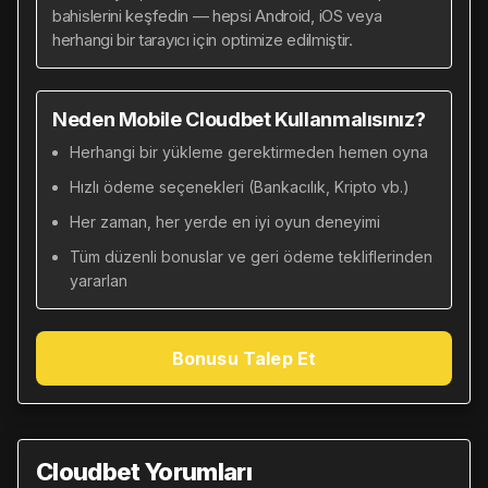
bahislerini keşfedin — hepsi Android, iOS veya
herhangi bir tarayıcı için optimize edilmiştir.
Neden Mobile Cloudbet Kullanmalısınız?
Herhangi bir yükleme gerektirmeden hemen oyna
Hızlı ödeme seçenekleri (Bankacılık, Kripto vb.)
Her zaman, her yerde en iyi oyun deneyimi
Tüm düzenli bonuslar ve geri ödeme tekliflerinden
yararlan
Bonusu Talep Et
Cloudbet Yorumları