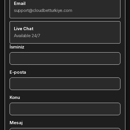
Email
support@cloudbetturkiye.com
Live Chat
Available 24/7
İsminiz
E-posta
Konu
Mesaj