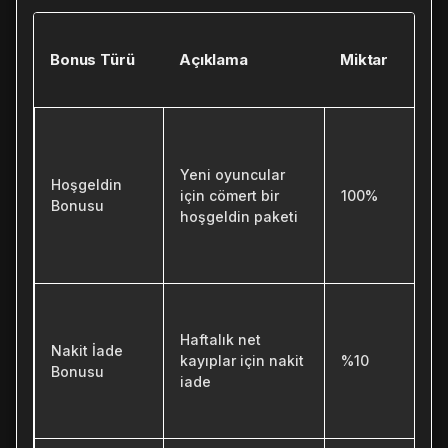
N
Bonus Türü
Açıklama
Miktar
T
E
İ
y
Yeni oyuncular
i
Hoşgeldin
için cömert bir
100%
o
Bonusu
hoşgeldin paketi
o
a
e
H
o
Haftalık net
Nakit İade
o
kayıplar için nakit
%10
Bonusu
o
iade
h
y