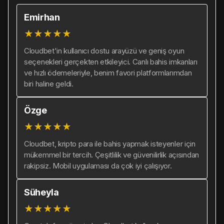
Emirhan
★
★
★
★
★
Cloudbet'in kullanıcı dostu arayüzü ve geniş oyun
seçenekleri gerçekten etkileyici. Canlı bahis imkanları
ve hızlı ödemeleriyle, benim favori platformlarımdan
biri haline geldi.
Özge
★
★
★
★
★
Cloudbet, kripto para ile bahis yapmak isteyenler için
mükemmel bir tercih. Çeşitlilik ve güvenilirlik açısından
rakipsiz. Mobil uygulaması da çok iyi çalışıyor.
Süheyla
★
★
★
★
★