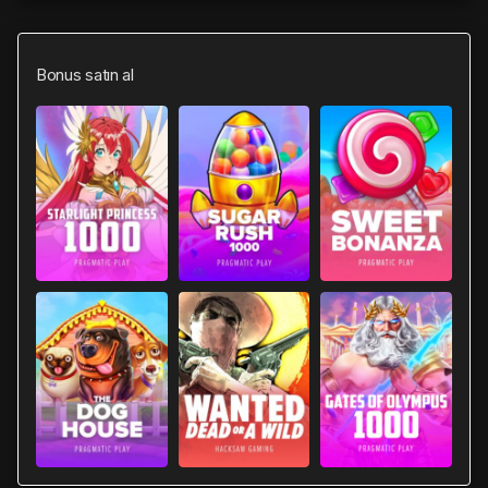
Bonus satın al