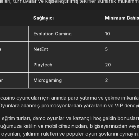
eleri, turnuvalar ve kişiselleştirilmiş teklifler sunarak mükem
Sağlayıcı
Minimum Bahi
Evolution Gaming
10
e
NetEnt
5
Playtech
20
er
Microgaming
2
 casino oyuncuları için anında para yatırma ve çekme imkanlar
Oyunlara adanmış promosyonlardan yararlanın ve VIP deneyiml
 eğitim turları, demo oyunlar ve kazançlı hoş geldin bonusları
uluğumuza katılın ve mobil cihazınızdan, bilgisayarınızdan veya ta
oyunları, yıldırım ruletleri ve popüler oyun şovlarını oynayın.