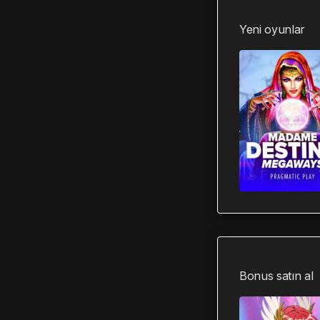
Yeni oyunlar
Bonus satın al