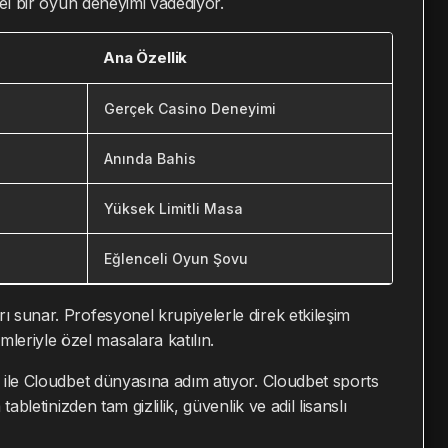
mel bir oyun deneyimi vadediyor.
s
Ana Özellik
Gerçek Casino Deneyimi
Anında Bahis
Yüksek Limitli Masa
Eğlenceli Oyun Şovu
ı sunar. Profesyonel krupiyelerle direk etkileşim
eriyle özel masalara katılın.
 ile Cloudbet dünyasına adım atıyor. Cloudbet sports
bletinizden tam gizlilik, güvenlik ve adil lisanslı