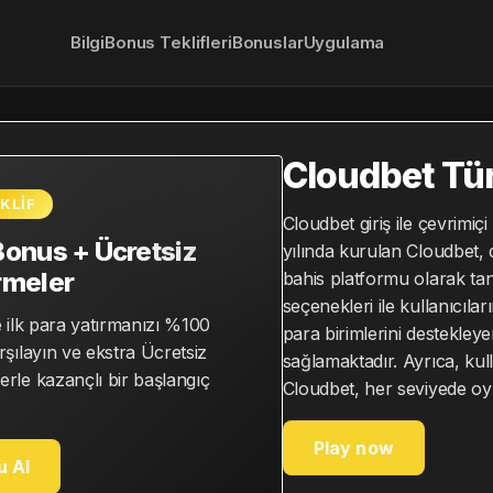
Bilgi
Bonus Teklifleri
Bonuslar
Uygulama
Cloudbet Tü
EKLIF
Cloudbet giriş ile çevrimi
onus + Ücretsiz
yılında kurulan Cloudbet, 
meler
bahis platformu olarak ta
seçenekleri ile kullanıcıl
 ilk para yatırmanızı %100
para birimlerini destekleye
şılayın ve ekstra Ücretsiz
sağlamaktadır. Ayrıca, kul
rle kazançlı bir başlangıç
Cloudbet, her seviyede oyu
Play now
u Al