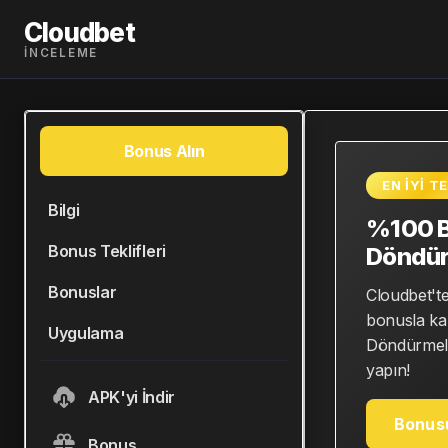
Cloudbet
INCELEME
Bonus Alın
EN İYI T
Bilgi
%100 B
Bonus Teklifleri
Döndür
Bonuslar
Cloudbet'te
bonusla kar
Uygulama
Döndürmele
yapın!
APK'yi İndir
Bonus
Bonus