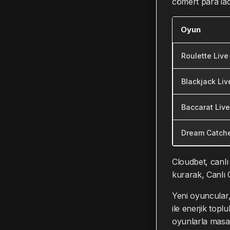
cömert para iad
Oyun
Roulette Live
Blackjack Liv
Baccarat Live
Dream Catch
Cloudbet, canlı
kurarak, Canlı 
Yeni oyuncular,
ile enerjik topl
oyunlarla masa 