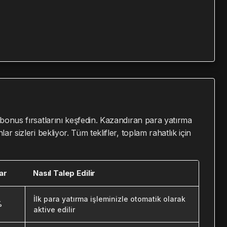
bonus fırsatlarını keşfedin. Kazandıran para yatırma
 sizleri bekliyor. Tüm teklifler, toplam rahatlık için
ar
Nasıl Talep Edilir
İlk para yatırma işleminizle otomatik olarak
%
aktive edilir