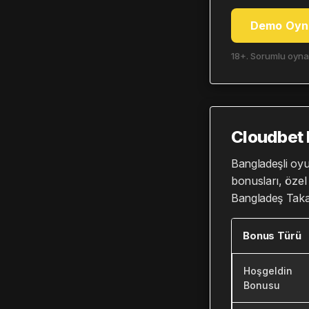
Demo Oyn
18+. Sorumlu oynayı
Cloudbet 
Bangladeşli oyu
bonusları, özel 
Bangladeş Takas
Bonus Türü
Hoşgeldin
Bonusu