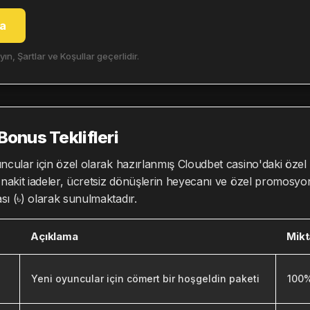
a
n, Şartlar ve Koşullar geçerlidir.
Bonus Teklifleri
ncular için özel olarak hazırlanmış Cloudbet casino'daki özel 
nakit iadeler, ücretsiz dönüşlerin heyecanı ve özel promosyonlar
ı (৳) olarak sunulmaktadır.
Açıklama
Mikt
Yeni oyuncular için cömert bir hoşgeldin paketi
100