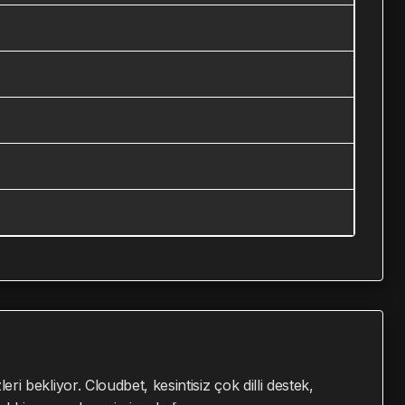
ri bekliyor. Cloudbet, kesintisiz çok dilli destek,